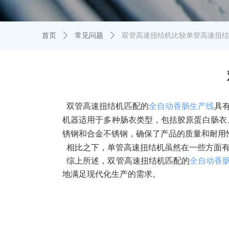
首页
ꄲ
常见问题
ꄲ
双管高速扭结机比较单管高速扭结
双管高速扭结机
匹配的
全自动香肠生产线
具
机器适用于多种肠衣类型，‌包括胶原蛋白肠衣、
锈钢和合金不锈钢，‌确保了产品的质量和耐用性
相比之下，
‌单管高速扭结机虽然在
一
些方面
综上所述，
‌双管高速扭结机
匹配的
全自动香
地满足现代化生产的需求。