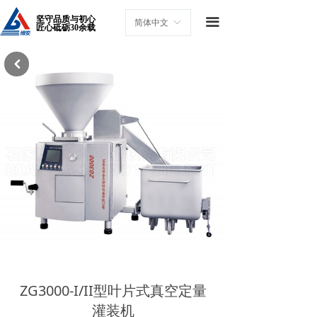
坚守品质与初心
끀
简体中文
ꀅ
匠心砥砺30余载
낒
ZG3000-I/II型叶片式真空定量
灌装机