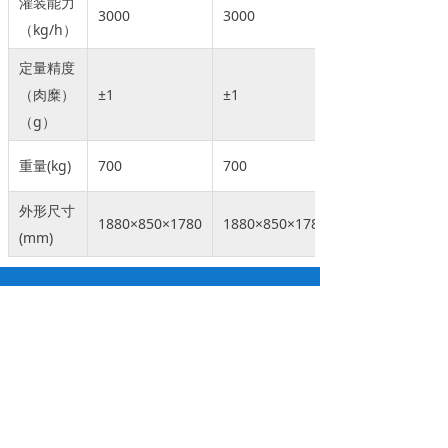
灌装能力
3000
3000
（kg/h）
定量精度
（肉糜）
±1
±1
（g）
重量(kg)
700
700
外形尺寸
1880×850×1780
1880×850×1780
(mm)
关于博安
产品中心
视频中心
新闻中心